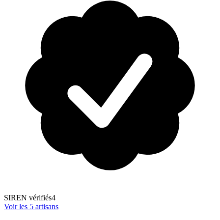
SIREN vérifiés
4
Voir les
5
artisans