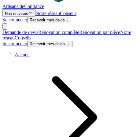
Artisans de
Confiance
Notre réseau
Conseils
Nos services
Se connecter
Recevoir mes devis
→
Demande de devis
Rénovation complète
Rénovation par pièce
Notre
réseau
Conseils
Se connecter
Recevoir mes devis →
Accueil