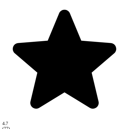
4.7
(
77
)