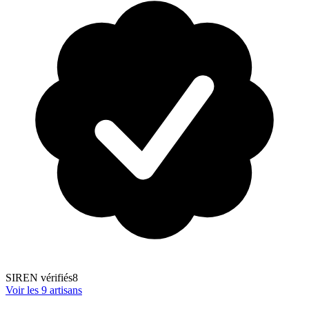
SIREN vérifiés
8
Voir les
9
artisans