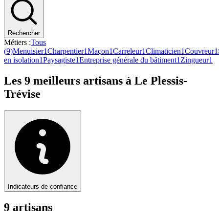
Rechercher
Métiers :
Tous
(
9
)
Menuisier
1
Charpentier
1
Maçon
1
Carreleur
1
Climaticien
1
Couvreur
1
en isolation
1
Paysagiste
1
Entreprise générale du bâtiment
1
Zingueur
1
Les
9
meilleurs artisans à
Le Plessis-
Trévise
Indicateurs de confiance
9
artisan
s