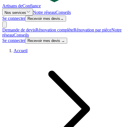
Artisans de
Confiance
Notre réseau
Conseils
Nos services
Se connecter
Recevoir mes devis
→
Demande de devis
Rénovation complète
Rénovation par pièce
Notre
réseau
Conseils
Se connecter
Recevoir mes devis →
Accueil