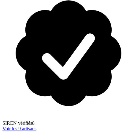
SIREN vérifiés
8
Voir les
9
artisans