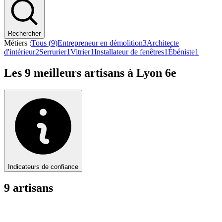
Rechercher
Métiers :
Tous (
9
)
Entrepreneur en démolition
3
Architecte
d'intérieur
2
Serrurier
1
Vitrier
1
Installateur de fenêtres
1
Ébéniste
1
Les
9
meilleurs artisans à
Lyon 6e
Indicateurs de confiance
9
artisan
s