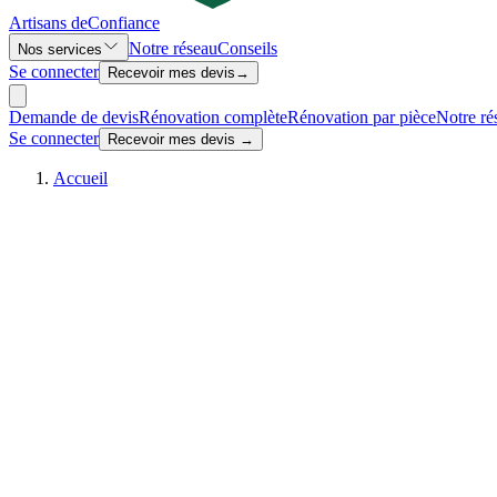
Artisans de
Confiance
Notre réseau
Conseils
Nos services
Se connecter
Recevoir mes devis
→
Demande de devis
Rénovation complète
Rénovation par pièce
Notre ré
Se connecter
Recevoir mes devis →
Accueil