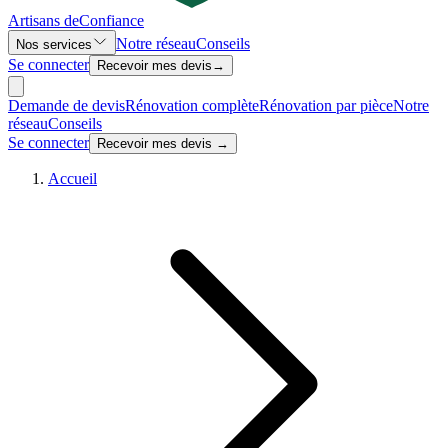
Artisans de
Confiance
Notre réseau
Conseils
Nos services
Se connecter
Recevoir mes devis
→
Demande de devis
Rénovation complète
Rénovation par pièce
Notre
réseau
Conseils
Se connecter
Recevoir mes devis →
Accueil