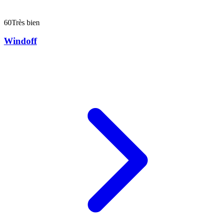
60
Très bien
Windoff