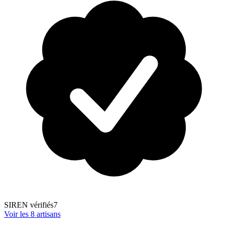
SIREN vérifiés
7
Voir les
8
artisans