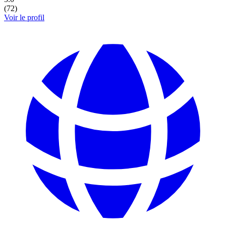
(
72
)
Voir le profil