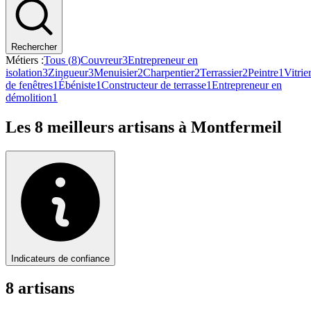
Rechercher
Métiers :
Tous (
8
)
Couvreur
3
Entrepreneur en
isolation
3
Zingueur
3
Menuisier
2
Charpentier
2
Terrassier
2
Peintre
1
Vitrie
de fenêtres
1
Ébéniste
1
Constructeur de terrasse
1
Entrepreneur en
démolition
1
Les
8
meilleurs artisans à
Montfermeil
Indicateurs de confiance
8
artisan
s