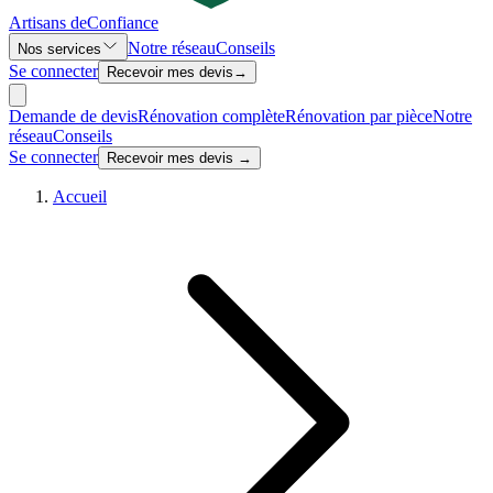
Artisans de
Confiance
Notre réseau
Conseils
Nos services
Se connecter
Recevoir mes devis
→
Demande de devis
Rénovation complète
Rénovation par pièce
Notre
réseau
Conseils
Se connecter
Recevoir mes devis →
Accueil