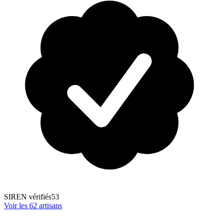
SIREN vérifiés
53
Voir les
62
artisans