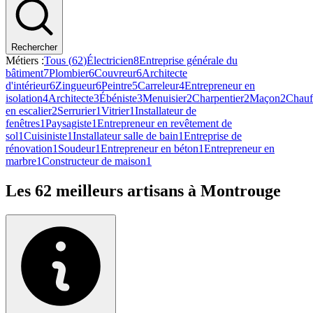
Rechercher
Métiers :
Tous (
62
)
Électricien
8
Entreprise générale du
bâtiment
7
Plombier
6
Couvreur
6
Architecte
d'intérieur
6
Zingueur
6
Peintre
5
Carreleur
4
Entrepreneur en
isolation
4
Architecte
3
Ébéniste
3
Menuisier
2
Charpentier
2
Maçon
2
Chauf
en escalier
2
Serrurier
1
Vitrier
1
Installateur de
fenêtres
1
Paysagiste
1
Entrepreneur en revêtement de
sol
1
Cuisiniste
1
Installateur salle de bain
1
Entreprise de
rénovation
1
Soudeur
1
Entrepreneur en béton
1
Entrepreneur en
marbre
1
Constructeur de maison
1
Les
62
meilleurs artisans à
Montrouge