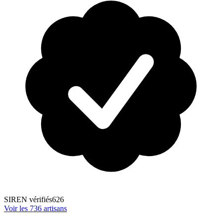
SIREN vérifiés
626
Voir les
736
artisans