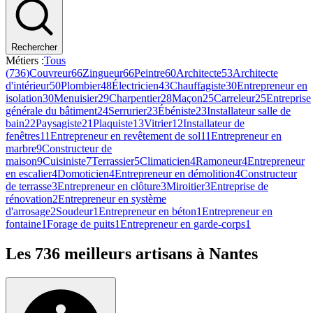
Rechercher
Métiers :
Tous
(
736
)
Couvreur
66
Zingueur
66
Peintre
60
Architecte
53
Architecte
d'intérieur
50
Plombier
48
Électricien
43
Chauffagiste
30
Entrepreneur en
isolation
30
Menuisier
29
Charpentier
28
Maçon
25
Carreleur
25
Entreprise
générale du bâtiment
24
Serrurier
23
Ébéniste
23
Installateur salle de
bain
22
Paysagiste
21
Plaquiste
13
Vitrier
12
Installateur de
fenêtres
11
Entrepreneur en revêtement de sol
11
Entrepreneur en
marbre
9
Constructeur de
maison
9
Cuisiniste
7
Terrassier
5
Climaticien
4
Ramoneur
4
Entrepreneur
en escalier
4
Domoticien
4
Entrepreneur en démolition
4
Constructeur
de terrasse
3
Entrepreneur en clôture
3
Miroitier
3
Entreprise de
rénovation
2
Entrepreneur en système
d'arrosage
2
Soudeur
1
Entrepreneur en béton
1
Entrepreneur en
fontaine
1
Forage de puits
1
Entrepreneur en garde-corps
1
Les
736
meilleurs artisans à
Nantes