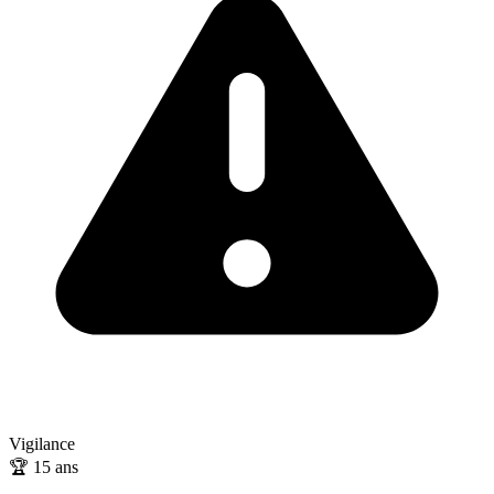
Vigilance
🏆
15
ans