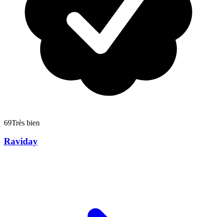
69
Très bien
Raviday