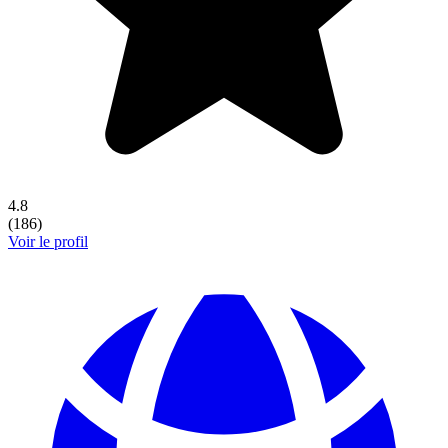
4.8
(
186
)
Voir le profil