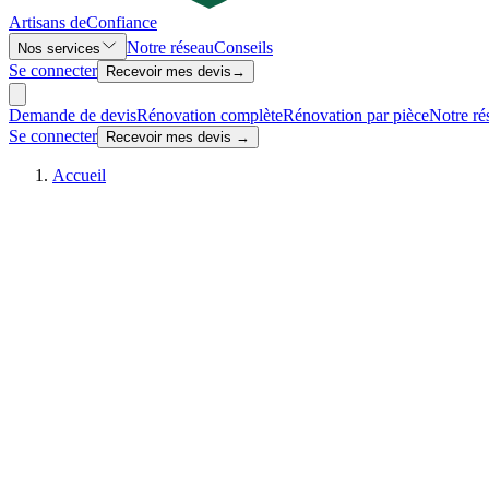
Artisans de
Confiance
Notre réseau
Conseils
Nos services
Se connecter
Recevoir mes devis
→
Demande de devis
Rénovation complète
Rénovation par pièce
Notre ré
Se connecter
Recevoir mes devis →
Accueil