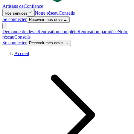
Artisans de
Confiance
Notre réseau
Conseils
Nos services
Se connecter
Recevoir mes devis
→
Demande de devis
Rénovation complète
Rénovation par pièce
Notre
réseau
Conseils
Se connecter
Recevoir mes devis →
Accueil