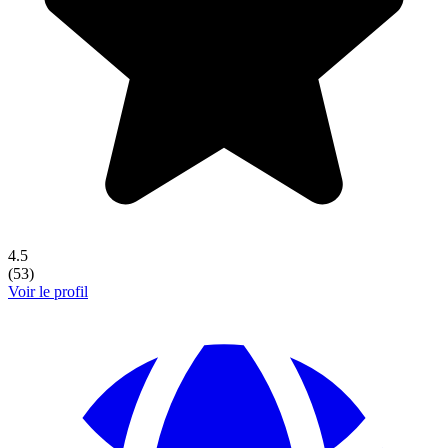
4.5
(
53
)
Voir le profil