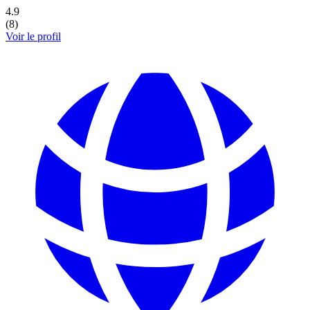
4.9
(
8
)
Voir le profil