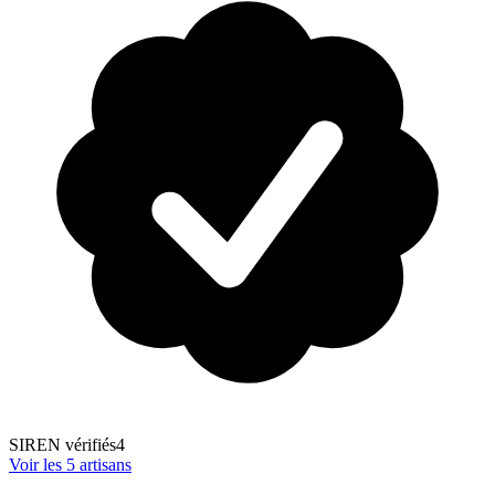
SIREN vérifiés
4
Voir les
5
artisans