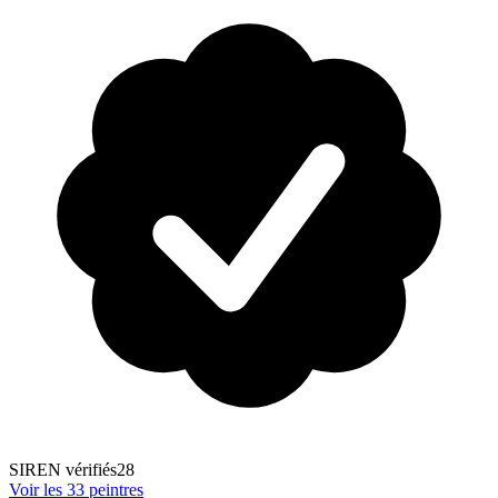
SIREN vérifiés
28
Voir les
33
peintre
s