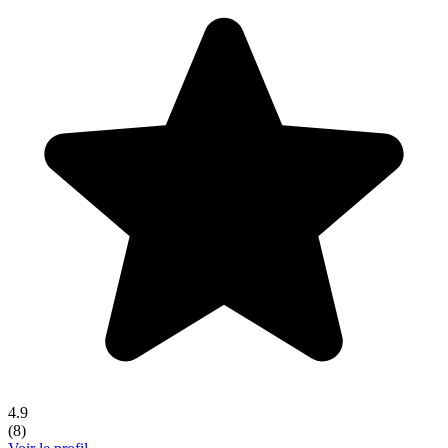
4.9
(
8
)