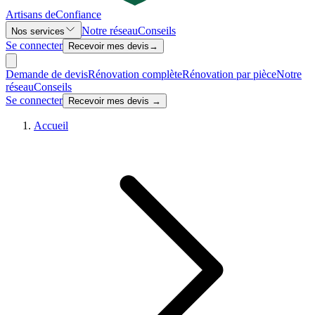
Artisans de
Confiance
Notre réseau
Conseils
Nos services
Se connecter
Recevoir mes devis
→
Demande de devis
Rénovation complète
Rénovation par pièce
Notre
réseau
Conseils
Se connecter
Recevoir mes devis →
Accueil