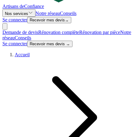
Artisans de
Confiance
Notre réseau
Conseils
Nos services
Se connecter
Recevoir mes devis
→
Demande de devis
Rénovation complète
Rénovation par pièce
Notre
réseau
Conseils
Se connecter
Recevoir mes devis →
Accueil