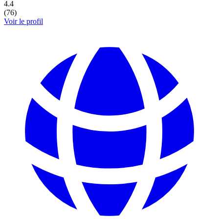
4.4
(
76
)
Voir le profil