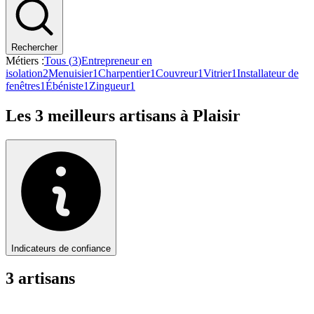
Rechercher
Métiers :
Tous (
3
)
Entrepreneur en
isolation
2
Menuisier
1
Charpentier
1
Couvreur
1
Vitrier
1
Installateur de
fenêtres
1
Ébéniste
1
Zingueur
1
Les
3
meilleurs artisans à
Plaisir
Indicateurs de confiance
3
artisan
s