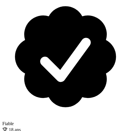
Fiable
🏆
18
ans