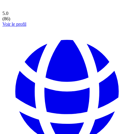
5.0
(
86
)
Voir le profil