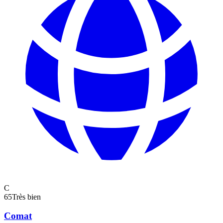
C
65
Très bien
Comat