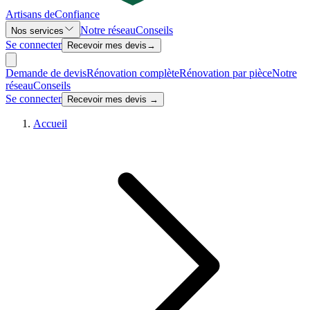
Artisans de
Confiance
Notre réseau
Conseils
Nos services
Se connecter
Recevoir mes devis
→
Demande de devis
Rénovation complète
Rénovation par pièce
Notre
réseau
Conseils
Se connecter
Recevoir mes devis →
Accueil