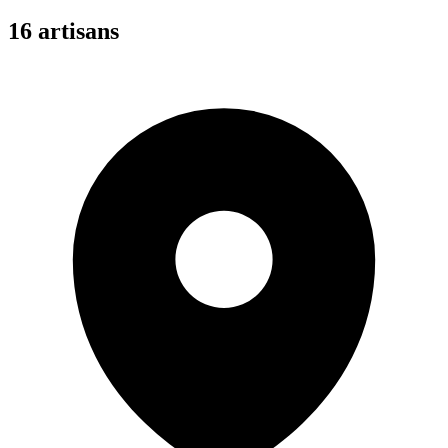
16
artisan
s