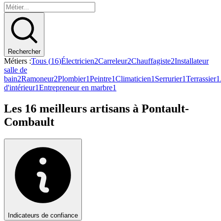
Rechercher
Métiers :
Tous (
16
)
Électricien
2
Carreleur
2
Chauffagiste
2
Installateur
salle de
bain
2
Ramoneur
2
Plombier
1
Peintre
1
Climaticien
1
Serrurier
1
Terrassier
1
d'intérieur
1
Entrepreneur en marbre
1
Les
16
meilleurs artisans à
Pontault-
Combault
Indicateurs de confiance