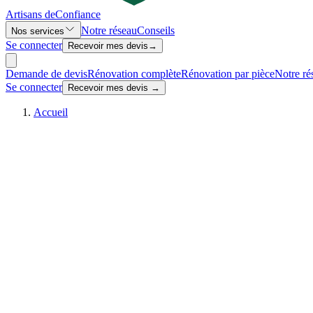
Artisans de
Confiance
Notre réseau
Conseils
Nos services
Se connecter
Recevoir mes devis
→
Demande de devis
Rénovation complète
Rénovation par pièce
Notre ré
Se connecter
Recevoir mes devis →
Accueil