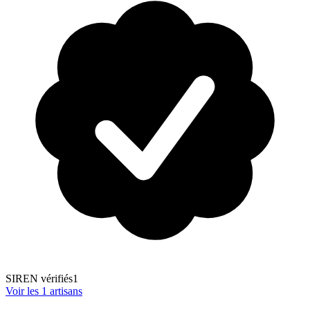
SIREN vérifiés
1
Voir les
1
artisans