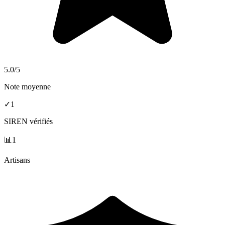
5.0
/5
Note moyenne
✓
1
SIREN vérifiés
📊
1
Artisans