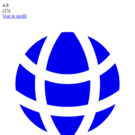
4.8
(
15
)
Voir le profil