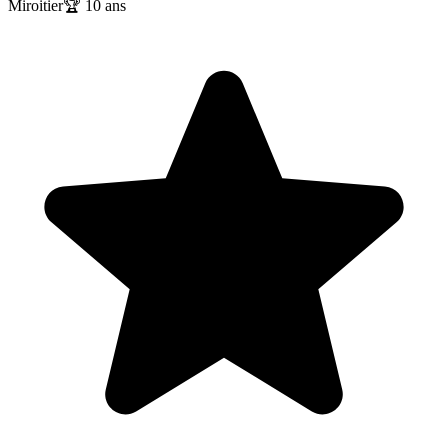
Miroitier
🏆
10
ans