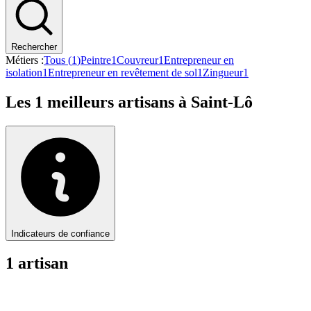
Rechercher
Métiers :
Tous (
1
)
Peintre
1
Couvreur
1
Entrepreneur en
isolation
1
Entrepreneur en revêtement de sol
1
Zingueur
1
Les
1
meilleurs artisans à
Saint-Lô
Indicateurs de confiance
1
artisan