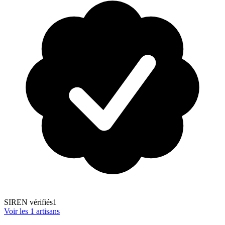
SIREN vérifiés
1
Voir les
1
artisans