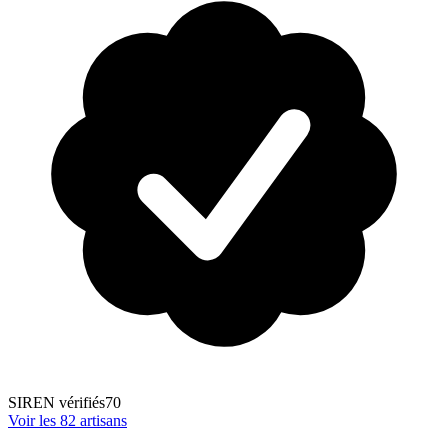
SIREN vérifiés
70
Voir les
82
artisans