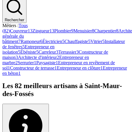
Rechercher
Métiers :
Tous
(
82
)
Couvreur
13
Zingueur
13
Plombier
9
Menuisier
8
Charpentier
8
Archite
générale du
bâtiment
7
Ramoneur
6
Électricien
5
Chauffagiste
5
Vitrier
5
Installateur
de fenêtres
5
Entrepreneur en
isolation
5
Ébéniste
5
Carreleur
3
Terrassier
3
Constructeur de
maison
3
Architecte d'intérieur
2
Entrepreneur en
marbre
2
Serrurier
1
Paysagiste
1
Entrepreneur en revêtement de
sol
1
Constructeur de terrasse
1
Entrepreneur en clôture
1
Entrepreneur
en béton
1
Les
82
meilleurs artisans à
Saint-Maur-
des-Fossés