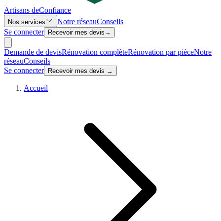
Artisans de
Confiance
Notre réseau
Conseils
Nos services
Se connecter
Recevoir mes devis
→
Demande de devis
Rénovation complète
Rénovation par pièce
Notre
réseau
Conseils
Se connecter
Recevoir mes devis →
Accueil