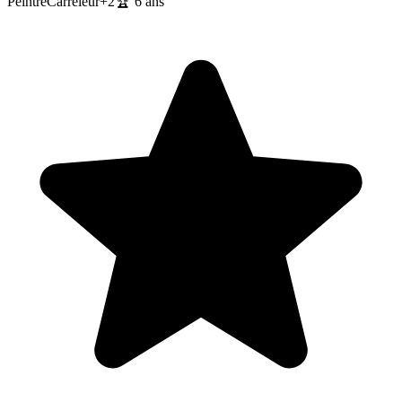
Peintre
Carreleur
+
2
🏆
6
ans