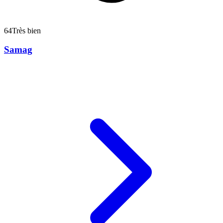
64
Très bien
Samag