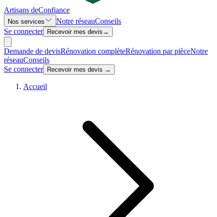
Artisans de
Confiance
Notre réseau
Conseils
Nos services
Se connecter
Recevoir mes devis
→
Demande de devis
Rénovation complète
Rénovation par pièce
Notre
réseau
Conseils
Se connecter
Recevoir mes devis →
Accueil