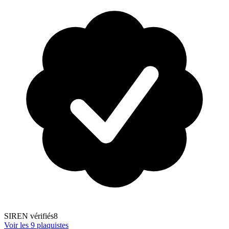
SIREN vérifiés
8
Voir les
9
plaquiste
s