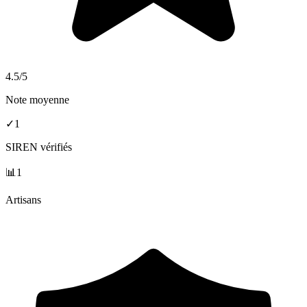
4.5
/5
Note moyenne
✓
1
SIREN vérifiés
📊
1
Artisans