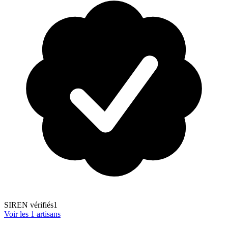
SIREN vérifiés
1
Voir les
1
artisans