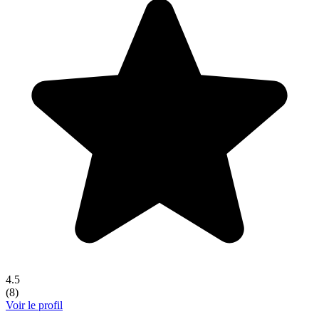
4.5
(
8
)
Voir le profil