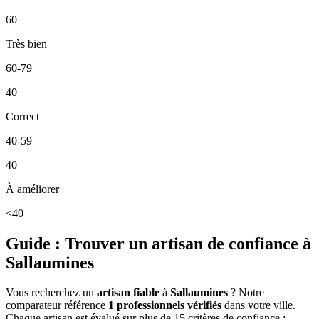
60
Très bien
60-79
40
Correct
40-59
40
À améliorer
<40
Guide : Trouver un artisan de confiance à
Sallaumines
Vous recherchez un
artisan fiable
à
Sallaumines
? Notre
comparateur référence
1
professionnels vérifiés
dans votre ville.
Chaque artisan est évalué sur plus de 15 critères de confiance :