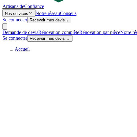
Artisans de
Confiance
Notre réseau
Conseils
Nos services
Se connecter
Recevoir mes devis
→
Demande de devis
Rénovation complète
Rénovation par pièce
Notre ré
Se connecter
Recevoir mes devis →
Accueil