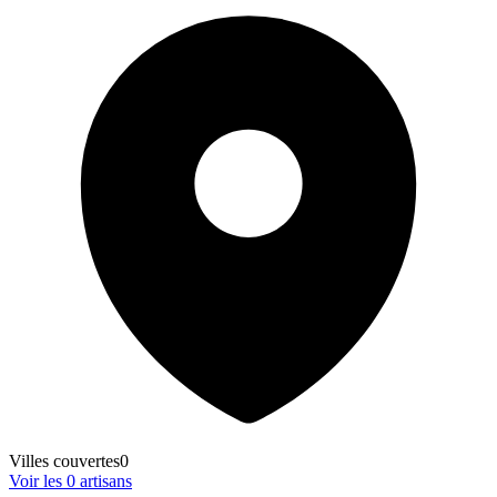
Villes couvertes
0
Voir les
0
artisans