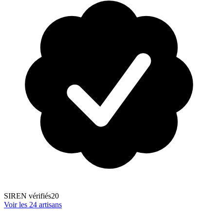
SIREN vérifiés
20
Voir les
24
artisans