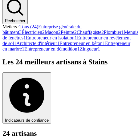
Rechercher
Métiers :
Tous (
24
)
Entreprise générale du
bâtiment
3
Électricien
2
Maçon
2
Peintre
2
Chauffagiste
2
Plombier
1
Menuis
de fenêtres
1
Entrepreneur en isolation
1
Entrepreneur en revêtement
de sol
1
Architecte d'intérieur
1
Entrepreneur en béton
1
Entrepreneur
en marbre
1
Entrepreneur en démolition
1
Zingueur
1
Les
24
meilleurs artisans à
Stains
Indicateurs de confiance
24
artisan
s