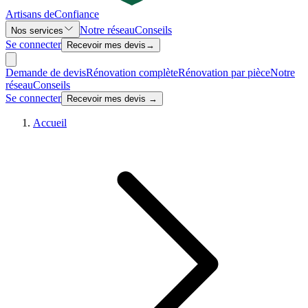
Artisans de
Confiance
Notre réseau
Conseils
Nos services
Se connecter
Recevoir mes devis
→
Demande de devis
Rénovation complète
Rénovation par pièce
Notre
réseau
Conseils
Se connecter
Recevoir mes devis →
Accueil