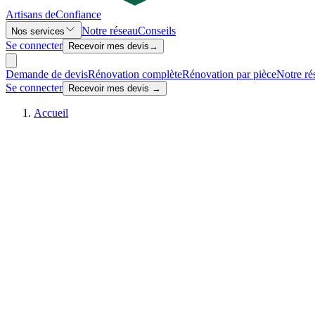
Artisans de
Confiance
Notre réseau
Conseils
Nos services
Se connecter
Recevoir mes devis
→
Demande de devis
Rénovation complète
Rénovation par pièce
Notre ré
Se connecter
Recevoir mes devis →
Accueil