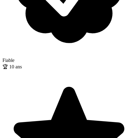
Fiable
🏆
10
ans