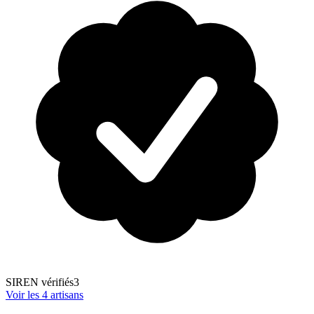
SIREN vérifiés
3
Voir les
4
artisans