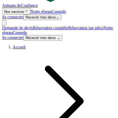
Artisans de
Confiance
Notre réseau
Conseils
Nos services
Se connecter
Recevoir mes devis
→
Demande de devis
Rénovation complète
Rénovation par pièce
Notre
réseau
Conseils
Se connecter
Recevoir mes devis →
Accueil