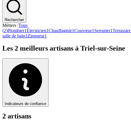
Rechercher
Métiers :
Tous
(
2
)
Plombier
1
Électricien
1
Chauffagiste
1
Couvreur
1
Serrurier
1
Terrassier
salle de bain
1
Zingueur
1
Les
2
meilleurs artisans à
Triel-sur-Seine
Indicateurs de confiance
2
artisan
s