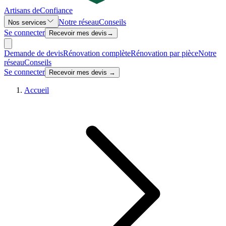
Artisans de
Confiance
Notre réseau
Conseils
Nos services
Se connecter
Recevoir mes devis
→
Demande de devis
Rénovation complète
Rénovation par pièce
Notre
réseau
Conseils
Se connecter
Recevoir mes devis →
Accueil