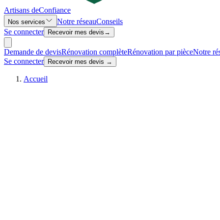
Artisans de
Confiance
Notre réseau
Conseils
Nos services
Se connecter
Recevoir mes devis
→
Demande de devis
Rénovation complète
Rénovation par pièce
Notre ré
Se connecter
Recevoir mes devis →
Accueil