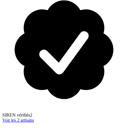
SIREN vérifiés
2
Voir les
2
artisans