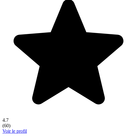
4.7
(
60
)
Voir le profil