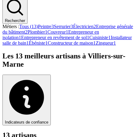
Rechercher
Métiers :
Tous (
13
)
Peintre
3
Serrurier
3
Électricien
2
Entreprise générale
du bâtiment
2
Plombier
1
Couvreur
1
Entrepreneur en
isolation
1
Entrepreneur en revêtement de sol
1
Cuisiniste
1
Installateur
salle de bain
1
Ébéniste
1
Constructeur de maison
1
Zingueur
1
Les
13
meilleurs artisans à
Villiers-sur-
Marne
Indicateurs de confiance
13
artisan
s