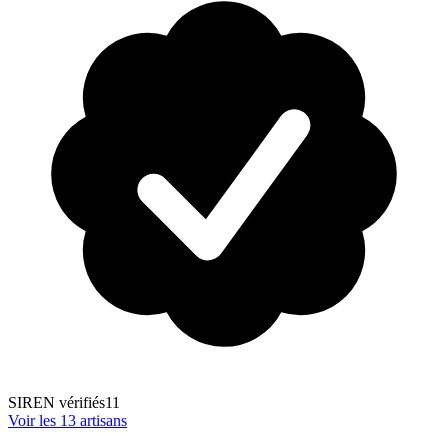
SIREN vérifiés
11
Voir les
13
artisans