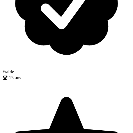
Fiable
🏆
15
ans