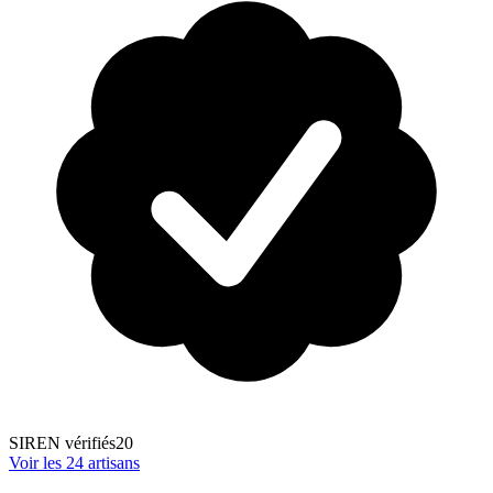
SIREN vérifiés
20
Voir les
24
artisans