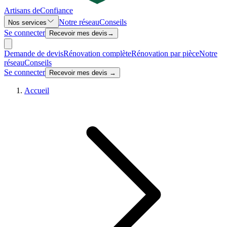
Artisans de
Confiance
Notre réseau
Conseils
Nos services
Se connecter
Recevoir mes devis
→
Demande de devis
Rénovation complète
Rénovation par pièce
Notre
réseau
Conseils
Se connecter
Recevoir mes devis →
Accueil