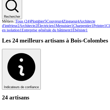
Rechercher
Métiers :
Tous (
24
)
Plombier
5
Couvreur
4
Zingueur
4
Architecte
d'intérieur
2
Architecte
2
Électricien
1
Menuisier
1
Charpentier
1
Peintre
1
Cl
en isolation
1
Entreprise générale du bâtiment
1
Ébéniste
1
Les
24
meilleurs artisans à
Bois-Colombes
Indicateurs de confiance
24
artisan
s