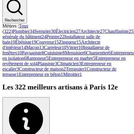
Rechercher
Métiers :
Tous
(
322
)
Plombier
34
Serrurier
30
Électricien
27
Architecte
27
Chauffagiste
25
générale du bâtiment
24
Peintre
22
Installateur salle de
bain
19
Ébéniste
19
Couvreur
15
Zingueur
15
Architecte
d'intérieur
14
Maçon
13
Carreleur
10
Vitrier
10
Installateur de
fenêtres
10
Paysagiste
8
Cuisiniste
8
Menuisier
6
Charpentier
6
Entrepreneu
en isolation
6
Ramoneur
5
Entrepreneur en marbre
5
Entrepreneur en
revêtement de sol
4
Plaquiste
3
Climaticien
3
Entrepreneur en
escalier
3
Constructeur de maison
2
Terrassier
1
Constructeur de
terrasse
1
Entrepreneur en béton
1
Miroitier
1
Les
322
meilleurs artisans à
Paris 12e