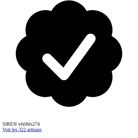
SIREN vérifiés
274
Voir les
322
artisans