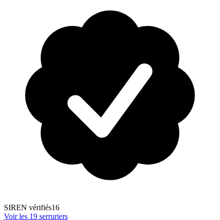
SIREN vérifiés
16
Voir les
19
serrurier
s