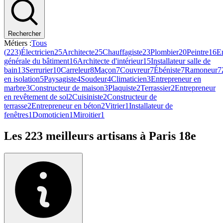
Rechercher
Métiers :
Tous
(
223
)
Électricien
25
Architecte
25
Chauffagiste
23
Plombier
20
Peintre
16
En
générale du bâtiment
16
Architecte d'intérieur
15
Installateur salle de
bain
13
Serrurier
10
Carreleur
8
Maçon
7
Couvreur
7
Ébéniste
7
Ramoneur
7
en isolation
5
Paysagiste
4
Soudeur
4
Climaticien
3
Entrepreneur en
marbre
3
Constructeur de maison
3
Plaquiste
2
Terrassier
2
Entrepreneur
en revêtement de sol
2
Cuisiniste
2
Constructeur de
terrasse
2
Entrepreneur en béton
2
Vitrier
1
Installateur de
fenêtres
1
Domoticien
1
Miroitier
1
Les
223
meilleurs artisans à
Paris 18e