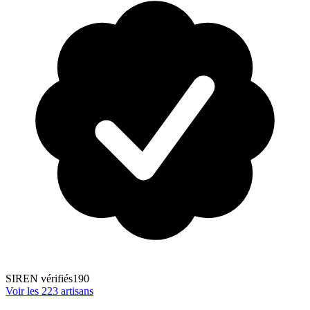
SIREN vérifiés
190
Voir les
223
artisans