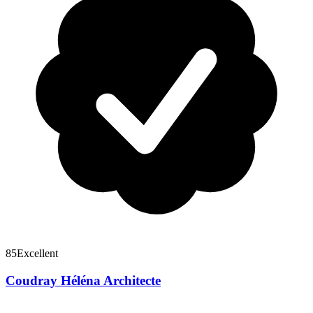
85
Excellent
Coudray Héléna Architecte