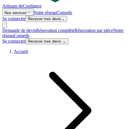
Artisans de
Confiance
Notre réseau
Conseils
Nos services
Se connecter
Recevoir mes devis
→
Demande de devis
Rénovation complète
Rénovation par pièce
Notre
réseau
Conseils
Se connecter
Recevoir mes devis →
Accueil