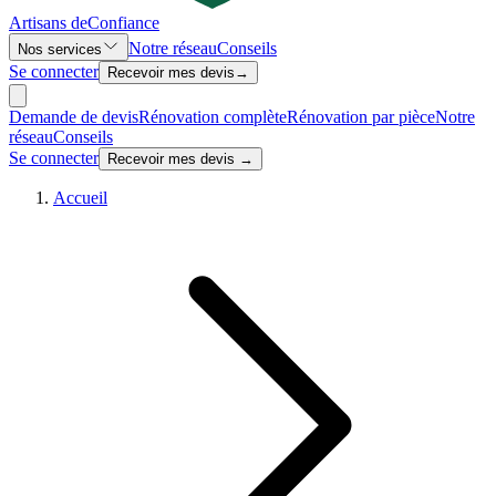
Artisans de
Confiance
Notre réseau
Conseils
Nos services
Se connecter
Recevoir mes devis
→
Demande de devis
Rénovation complète
Rénovation par pièce
Notre
réseau
Conseils
Se connecter
Recevoir mes devis →
Accueil