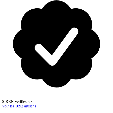
SIREN vérifiés
928
Voir les
1092
artisans