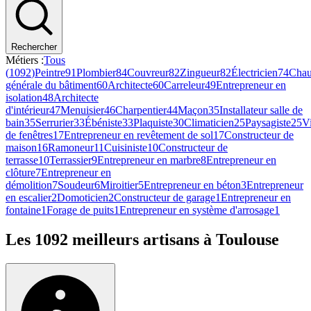
Rechercher
Métiers :
Tous
(
1092
)
Peintre
91
Plombier
84
Couvreur
82
Zingueur
82
Électricien
74
Chau
générale du bâtiment
60
Architecte
60
Carreleur
49
Entrepreneur en
isolation
48
Architecte
d'intérieur
47
Menuisier
46
Charpentier
44
Maçon
35
Installateur salle de
bain
35
Serrurier
33
Ébéniste
33
Plaquiste
30
Climaticien
25
Paysagiste
25
Vi
de fenêtres
17
Entrepreneur en revêtement de sol
17
Constructeur de
maison
16
Ramoneur
11
Cuisiniste
10
Constructeur de
terrasse
10
Terrassier
9
Entrepreneur en marbre
8
Entrepreneur en
clôture
7
Entrepreneur en
démolition
7
Soudeur
6
Miroitier
5
Entrepreneur en béton
3
Entrepreneur
en escalier
2
Domoticien
2
Constructeur de garage
1
Entrepreneur en
fontaine
1
Forage de puits
1
Entrepreneur en système d'arrosage
1
Les
1092
meilleurs artisans à
Toulouse