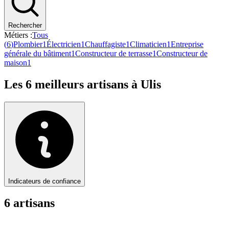
Rechercher
Métiers :
Tous
(
6
)
Plombier
1
Électricien
1
Chauffagiste
1
Climaticien
1
Entreprise
générale du bâtiment
1
Constructeur de terrasse
1
Constructeur de
maison
1
Les
6
meilleurs artisans à
Ulis
Indicateurs de confiance
6
artisan
s