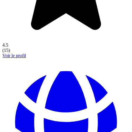
4.5
(
15
)
Voir le profil