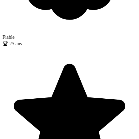
Fiable
🏆
25
ans