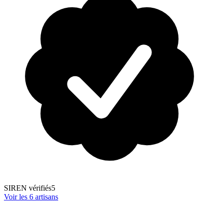
SIREN vérifiés
5
Voir les
6
artisans