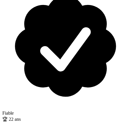
Fiable
🏆
22
ans