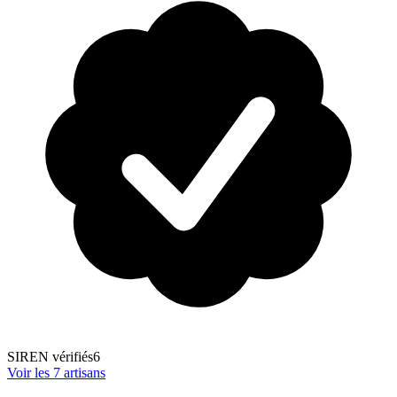
SIREN vérifiés
6
Voir les
7
artisans