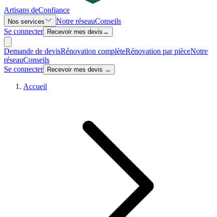
Artisans de
Confiance
Notre réseau
Conseils
Nos services
Se connecter
Recevoir mes devis
→
Demande de devis
Rénovation complète
Rénovation par pièce
Notre
réseau
Conseils
Se connecter
Recevoir mes devis →
Accueil