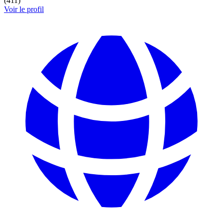
(
411
)
Voir le profil