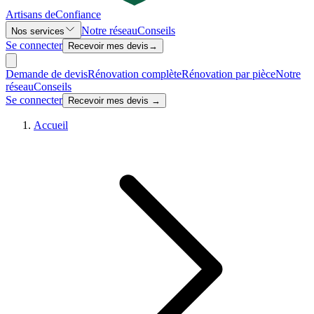
Artisans de
Confiance
Notre réseau
Conseils
Nos services
Se connecter
Recevoir mes devis
→
Demande de devis
Rénovation complète
Rénovation par pièce
Notre
réseau
Conseils
Se connecter
Recevoir mes devis →
Accueil