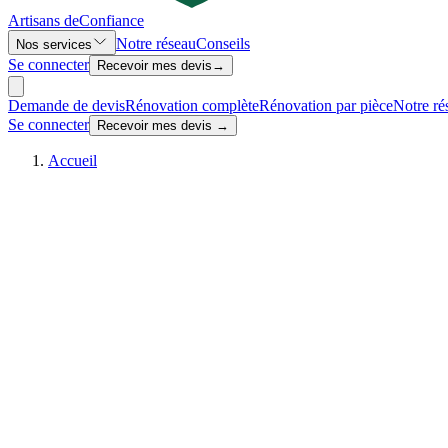
Artisans de
Confiance
Notre réseau
Conseils
Nos services
Se connecter
Recevoir mes devis
→
Demande de devis
Rénovation complète
Rénovation par pièce
Notre ré
Se connecter
Recevoir mes devis →
Accueil