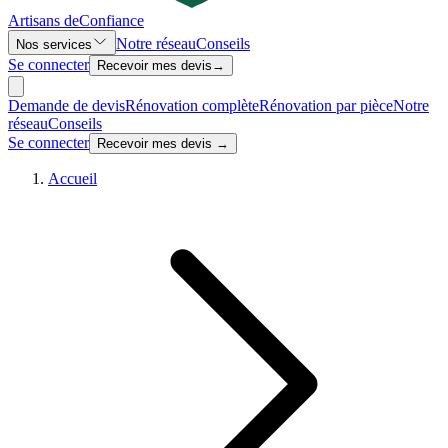
Artisans de
Confiance
Notre réseau
Conseils
Nos services
Se connecter
Recevoir mes devis
→
Demande de devis
Rénovation complète
Rénovation par pièce
Notre
réseau
Conseils
Se connecter
Recevoir mes devis →
Accueil