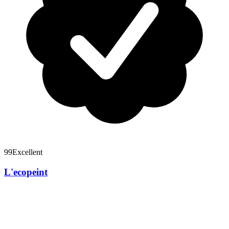
99
Excellent
L'ecopeint