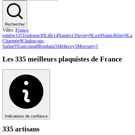
Rechercher
Villes :
France
entière
335
Toulouse
30
Lille
14
Nantes
13
Sevrey
9
Lux
9
Saint-Rémy
9
La
Charmée
9
Chalon-sur-
Saône
9
Tourcoing
8
Roubaix
5
Mellecey
5
Mercurey
5
Les
335
meilleurs
plaquiste
s de France
Indicateurs de confiance
335
artisan
s