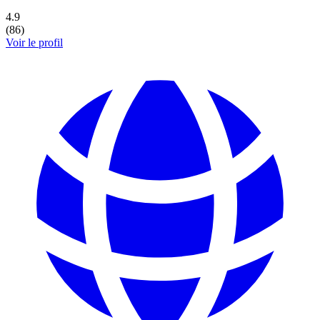
4.9
(
86
)
Voir le profil